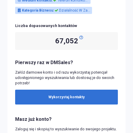
Medium kontaktu:
Telefon komórkowy, Telefon stacjonarny, Email
Kategoria Biznesu:
Działalność W Zakresie Architektury, Architekt, Architekci, Architektoniczne biura, Architekt Krajobrazu, Dekoracje, architektura wnętrz - usługi, Biuro Architekta Wnętrz, Usługi architektoniczne, Dekoracja i architektura wnętrz - usługi, Działalność W Zakresie Specjalistycznego Projektowania, Projektant Wnętrz, Działalność w zakresie architektury, Działalność w zakresie inżynierii i związane z nią doradztwo techniczne
Liczba dopasowanych kontaktów
67,052
Pierwszy raz w DMSales?
Załóż darmowe konto i od razu wykorzystaj potencjał
udostępnionego wyszukiwania lub dostosuj je do swoich
potrzeb!
Wykorzystaj kontakty
Masz już konto?
Zaloguj się i skopiuj to wyszukiwanie do swojego projektu.